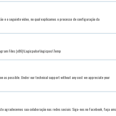
ção e o seguinte video, no qual explicamos o processo de configuração da
rogram Files (x86)\Logicpulse\logicpos\Temp
soon as possible. Under our technical support without any cost we appreciate your
to agradecemos sua colaboração nas redes sociais: Siga-nos no Facebook, faça um