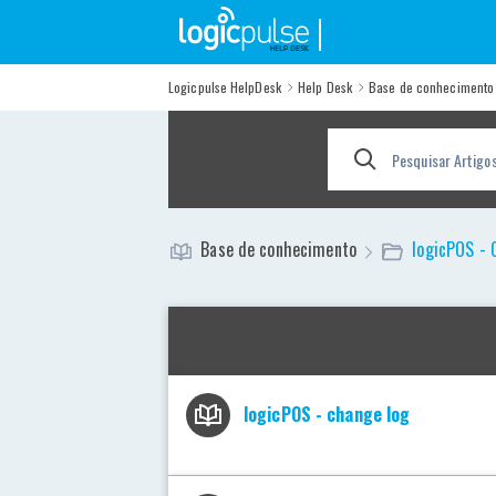
Help Desk
Logicpulse HelpDesk
Help Desk
Base de conhecimento
Base de conhecimento
logicPOS - 
logicPOS - change log