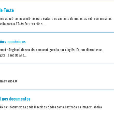
de Teste
seja apagá-las ou anulá-las para evitar o pagamento de impostos sobre as mesmas,
são para a AT: As faturas não s...
sões numéricas
rmato Regional do seu sistema configurado para Inglês. Foram alteradas as
gital, símbolo&nb...
Framework 4.8
N nos documentos
BAN nos documentos pode inserir os dados como ilustrado na imagem abaixo