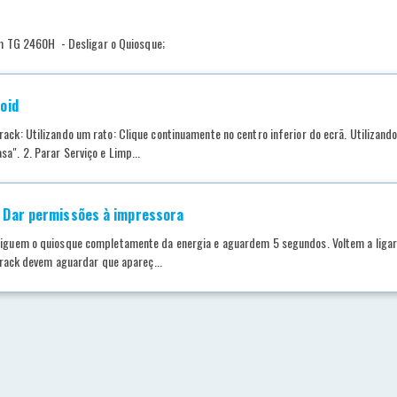
H
TG 2460H - Desligar o Quiosque;
oid
ack: Utilizando um rato: Clique continuamente no centro inferior do ecrã. Utilizand
a". 2. Parar Serviço e Limp...
 Dar permissões à impressora
sliguem o quiosque completamente da energia e aguardem 5 segundos. Voltem a liga
Qtrack devem aguardar que apareç...