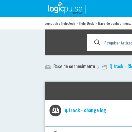
Help Desk
Logicpulse HelpDesk
Help Desk
Base de conhecimento
Base de conhecimento
Q.track - C
q.track - change log