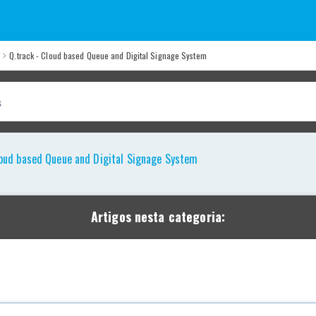
Q.track - Cloud based Queue and Digital Signage System
loud based Queue and Digital Signage System
Artigos nesta categoria: